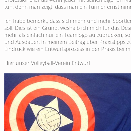
tun, denn man zeigt, dass man ein Turnier ernst nim
Ich habe bemerkt, dass sich mehr und mehr Sportle
soll. Dies ist ein Grund, weshalb ich mich für das Desi
mehr als einfach nur ein Teamlogo aufzudrucken, son
und Ausdauer. In meinem Beitrag über
Praxistipps 
Eindruck wie ein Entwurfsprozess in der Praxis bei mi
Hier unser Volleyball-Verein Entwurf